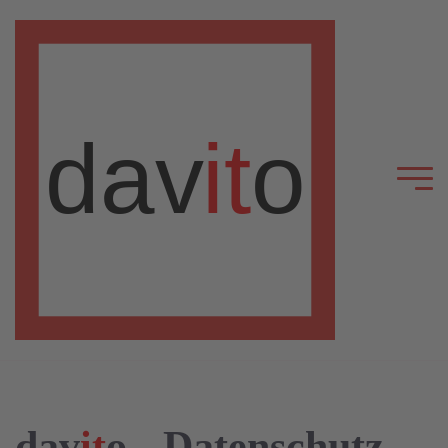
dav
it
o - Datenschutz